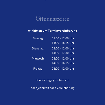
Kommunenfunk
Konsumverbot von Cannabis
Öffnungszeiten
Kommunalwahl 2026
wir bitten um Terminvereinbarung
Montag
08:00
-
12:00
Uhr
14:00
-
16:15
Von 08:00 bis 12:00 Uhr
Uhr
Von 14:00 bis 16:15 Uhr
Dienstag
08:00
-
12:00
Uhr
14:00
-
17:30
Von 08:00 bis 12:00 Uhr
Uhr
Von 14:00 bis 17:30 Uhr
Mittwoch
08:00
-
12:00
Uhr
14:00
-
16:15
Von 08:00 bis 12:00 Uhr
Uhr
Von 14:00 bis 16:15 Uhr
Freitag
08:00
-
12:00
Uhr
Von 08:00 bis 12:00 Uhr
donnerstags geschlossen
oder jederzeit nach Vereinbarung