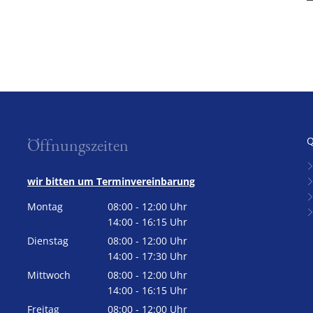
Öffnungszeiten
Q
wir bitten um Terminvereinbarung
Montag
08:00
-
12:00
Uhr
Von 08:00 bis 12:00 Uhr
14:00
-
16:15
Uhr
Von 14:00 bis 16:15 Uhr
Dienstag
08:00
-
12:00
Uhr
Von 08:00 bis 12:00 Uhr
14:00
-
17:30
Uhr
Von 14:00 bis 17:30 Uhr
Mittwoch
08:00
-
12:00
Uhr
Von 08:00 bis 12:00 Uhr
14:00
-
16:15
Uhr
Von 14:00 bis 16:15 Uhr
Freitag
08:00
-
12:00
Uhr