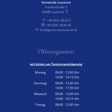
Gemeinde Lautertal
Frankenstraße 3
96486
Lautertal
+49 9561 8620-0
+49 9561 8620-45
Info@gemeindelautertal.de
Öffnungszeiten
wir bitten um Terminvereinbarung
Montag
08:00
-
12:00
Uhr
14:00
-
16:15
Von 08:00 bis 12:00 Uhr
Uhr
Von 14:00 bis 16:15 Uhr
Dienstag
08:00
-
12:00
Uhr
14:00
-
17:30
Von 08:00 bis 12:00 Uhr
Uhr
Von 14:00 bis 17:30 Uhr
Mittwoch
08:00
-
12:00
Uhr
14:00
-
16:15
Von 08:00 bis 12:00 Uhr
Uhr
Von 14:00 bis 16:15 Uhr
Freitag
08:00
-
12:00
Uhr
Von 08:00 bis 12:00 Uhr