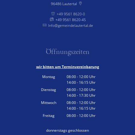
96486
Lautertal
Konsumverbot von Cannabis
+49 9561 8620-0
+49 9561 8620-45
Kommunalwahl 2026
Info@gemeindelautertal.de
Öffnungszeiten
wir bitten um Terminvereinbarung
Montag
08:00
-
12:00
Uhr
14:00
-
16:15
Von 08:00 bis 12:00 Uhr
Uhr
Von 14:00 bis 16:15 Uhr
Dienstag
08:00
-
12:00
Uhr
14:00
-
17:30
Von 08:00 bis 12:00 Uhr
Uhr
Von 14:00 bis 17:30 Uhr
Mittwoch
08:00
-
12:00
Uhr
14:00
-
16:15
Von 08:00 bis 12:00 Uhr
Uhr
Von 14:00 bis 16:15 Uhr
Freitag
08:00
-
12:00
Uhr
Von 08:00 bis 12:00 Uhr
donnerstags geschlossen