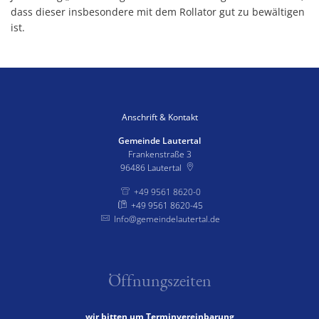
dass dieser insbesondere mit dem Rollator gut zu bewältigen
ist.
Anschrift & Kontakt
Gemeinde Lautertal
Frankenstraße 3
96486
Lautertal
+49 9561 8620-0
+49 9561 8620-45
Info@gemeindelautertal.de
Öffnungszeiten
wir bitten um Terminvereinbarung