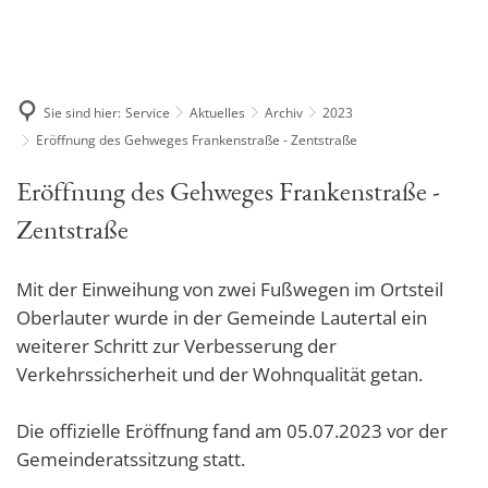
Baugebiete + Gewerbeflächen
Leben in Lautertal
Klima- und Umweltbeirat
Ver- und Entsorgung
Abfallbeseitigung
Rathaus
Wasser / Abwasser
Jugend, Familie & Senioren
Kindertagesstätten
Bürgerbefragung
Breitband
1. Verfahren
Service
Sie sind hier:
Service
Aktuelles
Archiv
2023
Bauhof
Schule
2. Verfahren
Amtliche Bekanntmachungen
Tourismus
Übernachtungsmöglichke
Erneuerbare Energien
Eröffnung des Gehweges Frankenstraße - Zentstraße
Wertstoffhof/Grüngutsamm
Jugendpflege
Bayerische Gigabitrichtlini
Wandern und Rad
Aktuelles
Kommunenfunk
Verwaltung
Lautertaler Vereine
Natur
Eröffnung des Gehweges Frankenstraße -
Familien
Gastronomie
Problemmüllsammlung 
Stellenangebote/Ausschreibungen
Formulare, Anträge, Satzungen
ÖPNV
Hinweise zu den gültigen
Ökologisches Bauen
Zentstraße
Senioren
Hörpfade
Buchsbaumzünsler: Je
Kontaktformular
Gemeinderat
Tipps und Förderungen
Gemeindebücherei
Neues Rufbusangebot 
Mit der Einweihung von zwei Fußwegen im Ortsteil
Veranstaltungen
Melden
Amtsblatt
Pflück-Mich-Bäume
Integration und Flüchtlin
Oberlauter wurde in der Gemeinde Lautertal ein
Archiv
Datenschutzerklärung
Ortsteile und Historie
Sturzfluten-Risikomanagement
weiterer Schritt zur Verbesserung der
L-Taler GG
Verkehrssicherheit und der Wohnqualität getan.
Impressum
Bankverbindung
Die offizielle Eröffnung fand am 05.07.2023 vor der
Gemeinderatssitzung statt.
Kommunalwahl 2020