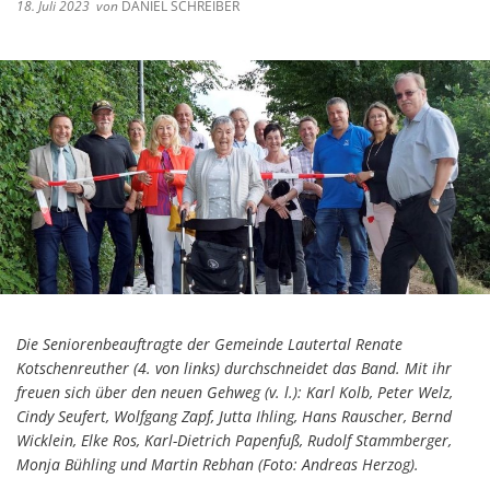
18. Juli 2023
von
DANIEL SCHREIBER
Kommunenfunk
Konsumverbot von Cannabis
Kommunalwahl 2026
Die Seniorenbeauftragte der Gemeinde Lautertal Renate
Kotschenreuther (4. von links) durchschneidet das Band. Mit ihr
freuen sich über den neuen Gehweg (v. l.): Karl Kolb, Peter Welz,
Cindy Seufert, Wolfgang Zapf, Jutta Ihling, Hans Rauscher, Bernd
Wicklein, Elke Ros, Karl-Dietrich Papenfuß, Rudolf Stammberger,
Monja Bühling und Martin Rebhan (Foto: Andreas Herzog).