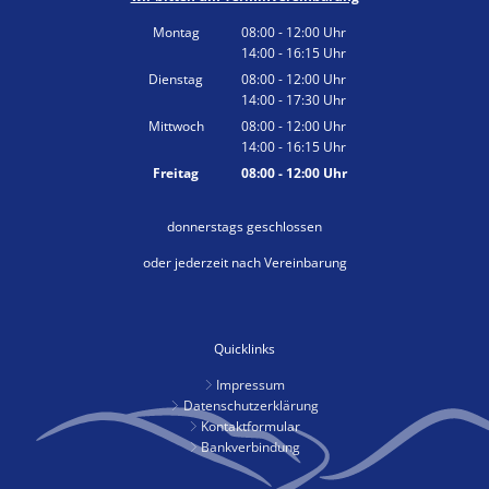
Montag
08:00
-
12:00
Uhr
14:00
-
16:15
Von 08:00 bis 12:00 Uhr
Uhr
Von 14:00 bis 16:15 Uhr
Dienstag
08:00
-
12:00
Uhr
14:00
-
17:30
Von 08:00 bis 12:00 Uhr
Uhr
Von 14:00 bis 17:30 Uhr
Mittwoch
08:00
-
12:00
Uhr
14:00
-
16:15
Von 08:00 bis 12:00 Uhr
Uhr
Von 14:00 bis 16:15 Uhr
Freitag
08:00
-
12:00
Uhr
Von 08:00 bis 12:00 Uhr
donnerstags geschlossen
oder jederzeit nach Vereinbarung
Quicklinks
Impressum
Datenschutzerklärung
Kontaktformular
Bankverbindung