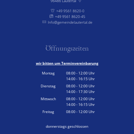
96486
Lautertal
+49 9561 8620-0
+49 9561 8620-45
Info@gemeindelautertal.de
Öffnungszeiten
wir bitten um Terminvereinbarung
Montag
08:00
-
12:00
Uhr
14:00
-
16:15
Von 08:00 bis 12:00 Uhr
Uhr
Von 14:00 bis 16:15 Uhr
Dienstag
08:00
-
12:00
Uhr
14:00
-
17:30
Von 08:00 bis 12:00 Uhr
Uhr
Von 14:00 bis 17:30 Uhr
Mittwoch
08:00
-
12:00
Uhr
14:00
-
16:15
Von 08:00 bis 12:00 Uhr
Uhr
Von 14:00 bis 16:15 Uhr
Freitag
08:00
-
12:00
Uhr
Von 08:00 bis 12:00 Uhr
donnerstags geschlossen