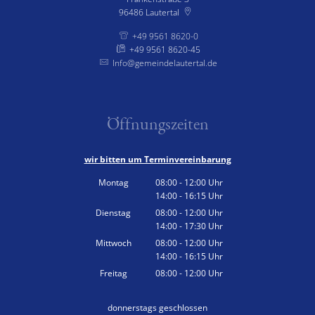
96486
Lautertal
+49 9561 8620-0
+49 9561 8620-45
Info@gemeindelautertal.de
Öffnungszeiten
wir bitten um Terminvereinbarung
Montag
08:00
-
12:00
Uhr
14:00
-
16:15
Von 08:00 bis 12:00 Uhr
Uhr
Von 14:00 bis 16:15 Uhr
Dienstag
08:00
-
12:00
Uhr
14:00
-
17:30
Von 08:00 bis 12:00 Uhr
Uhr
Von 14:00 bis 17:30 Uhr
Mittwoch
08:00
-
12:00
Uhr
14:00
-
16:15
Von 08:00 bis 12:00 Uhr
Uhr
Von 14:00 bis 16:15 Uhr
Freitag
08:00
-
12:00
Uhr
Von 08:00 bis 12:00 Uhr
donnerstags geschlossen