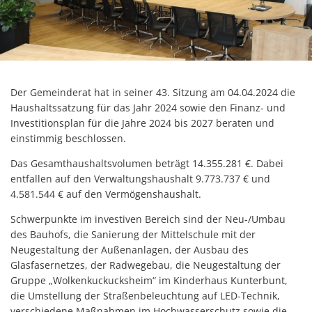
Kommunenfunk
Konsumverbot von Cannabis
Kommunalwahl 2026
Der Gemeinderat hat in seiner 43. Sitzung am 04.04.2024 die
Haushaltssatzung für das Jahr 2024 sowie den Finanz- und
Investitionsplan für die Jahre 2024 bis 2027 beraten und
einstimmig beschlossen.
Das Gesamthaushaltsvolumen beträgt 14.355.281 €. Dabei
entfallen auf den Verwaltungshaushalt 9.773.737 € und
4.581.544 € auf den Vermögenshaushalt.
Schwerpunkte im investiven Bereich sind der Neu-/Umbau
des Bauhofs, die Sanierung der Mittelschule mit der
Neugestaltung der Außenanlagen, der Ausbau des
Glasfasernetzes, der Radwegebau, die Neugestaltung der
Gruppe „Wolkenkuckucksheim“ im Kinderhaus Kunterbunt,
die Umstellung der Straßenbeleuchtung auf LED-Technik,
verschiedene Maßnahmen im Hochwasserschutz sowie die