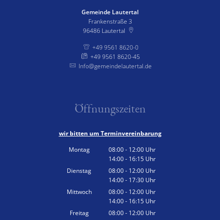
Gemeinde Lautertal
Frankenstraße 3
96486
Lautertal
+49 9561 8620-0
+49 9561 8620-45
Info@gemeindelautertal.de
Öffnungszeiten
wir bitten um Terminvereinbarung
Montag
08:00
-
12:00
Uhr
14:00
-
16:15
Von 08:00 bis 12:00 Uhr
Uhr
Von 14:00 bis 16:15 Uhr
Dienstag
08:00
-
12:00
Uhr
14:00
-
17:30
Von 08:00 bis 12:00 Uhr
Uhr
Von 14:00 bis 17:30 Uhr
Mittwoch
08:00
-
12:00
Uhr
14:00
-
16:15
Von 08:00 bis 12:00 Uhr
Uhr
Von 14:00 bis 16:15 Uhr
Freitag
08:00
-
12:00
Uhr