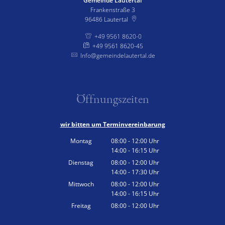
Gemeinde Lautertal
Frankenstraße 3
96486
Lautertal
+49 9561 8620-0
+49 9561 8620-45
Info@gemeindelautertal.de
Öffnungszeiten
wir bitten um Terminvereinbarung
Montag
08:00
-
12:00
Uhr
14:00
-
16:15
Von 08:00 bis 12:00 Uhr
Uhr
Von 14:00 bis 16:15 Uhr
Dienstag
08:00
-
12:00
Uhr
14:00
-
17:30
Von 08:00 bis 12:00 Uhr
Uhr
Von 14:00 bis 17:30 Uhr
Mittwoch
08:00
-
12:00
Uhr
14:00
-
16:15
Von 08:00 bis 12:00 Uhr
Uhr
Von 14:00 bis 16:15 Uhr
Freitag
08:00
-
12:00
Uhr
Von 08:00 bis 12:00 Uhr