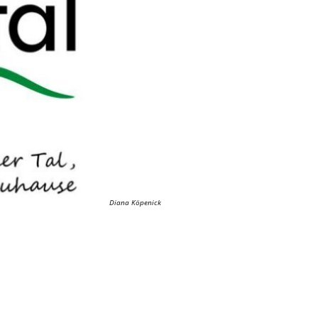
Konsumverbot von Cannabis
Kommunalwahl 2026
Diana Köpenick