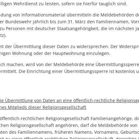
illigen Wehrdienst zu leisten, sofern sie hierfür tauglich sind.
dung von Informationsmaterial übermitteln die Meldebehörden 
r Bundeswehr jährlich bis zum 31. März den Familiennamen, Vo
zu Personen mit deutscher Staatsangehörigkeit, die im nächsten Ja
tz).
it der Übermittlung dieser Daten zu widersprechen. Der Widerspru
inigen Wohnung oder der Hauptwohnung einzulegen.
h machen, wird von der Meldebehörde eine Übermittlungssperre 
mittelt. Die Einrichtung einer Übermittlungssperre ist kostenlos u
e Übermittlung von Daten an eine öffentlich-rechtliche Religionsg
es Mitglieds dieser Religionsgesellschaft
öffentlich-rechtlichen Religionsgesellschaft Familienangehörige, d
lichen Religionsgesellschaft angehören, darf die Meldebehörde von
aten des Familiennamens, früheren Namens, Vornamens, Geburtsd
t zu einer öffentlich-rechtlichen Religionsgesellschaft, derzeitige