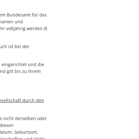
dem Bundesamt für das
rnamen und
hr volljährig werden (§
ch ist bei der
eingerichtet und die
nd gilt bis zu ihrem
esellschaft durch den
ie nicht derselben oder
 diesen
atum, Geburtsort,
 Anschriften und letzte