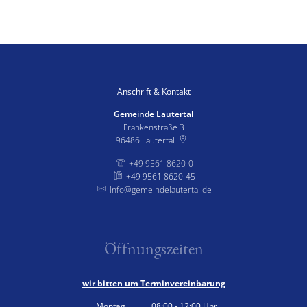
Anschrift & Kontakt
Gemeinde Lautertal
Frankenstraße 3
96486
Lautertal
+49 9561 8620-0
+49 9561 8620-45
Info@gemeindelautertal.de
Öffnungszeiten
wir bitten um Terminvereinbarung
Montag
08:00
-
12:00
Uhr