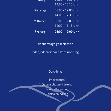
14:00
-
16:15
Von 08:00 bis 12:00 Uhr
Uhr
Von 14:00 bis 16:15 Uhr
Dienstag
08:00
-
12:00
Uhr
14:00
-
17:30
Von 08:00 bis 12:00 Uhr
Uhr
Von 14:00 bis 17:30 Uhr
Mittwoch
08:00
-
12:00
Uhr
14:00
-
16:15
Von 08:00 bis 12:00 Uhr
Uhr
Von 14:00 bis 16:15 Uhr
Freitag
08:00
-
12:00
Uhr
Von 08:00 bis 12:00 Uhr
donnerstags geschlossen
oder jederzeit nach Vereinbarung
Quicklinks
Impressum
Datenschutzerklärung
Kontaktformular
Bankverbindung