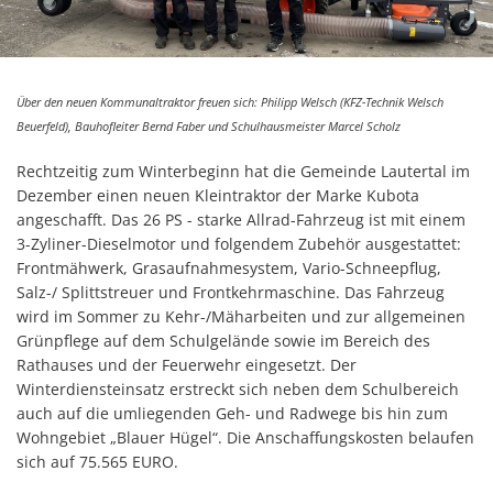
Kommunenfunk
Konsumverbot von Cannabis
Über den neuen Kommunaltraktor freuen sich: Philipp Welsch (KFZ-Technik Welsch
Kommunalwahl 2026
Beuerfeld), Bauhofleiter Bernd Faber und Schulhausmeister Marcel Scholz
Rechtzeitig zum Winterbeginn hat die Gemeinde Lautertal im
Dezember einen neuen Kleintraktor der Marke Kubota
angeschafft. Das 26 PS - starke Allrad-Fahrzeug ist mit einem
3-Zyliner-Dieselmotor und folgendem Zubehör ausgestattet:
Frontmähwerk, Grasaufnahmesystem, Vario-Schneepflug,
Salz-/ Splittstreuer und Frontkehrmaschine. Das Fahrzeug
wird im Sommer zu Kehr-/Mäharbeiten und zur allgemeinen
Grünpflege auf dem Schulgelände sowie im Bereich des
Rathauses und der Feuerwehr eingesetzt. Der
Winterdiensteinsatz erstreckt sich neben dem Schulbereich
auch auf die umliegenden Geh- und Radwege bis hin zum
Wohngebiet „Blauer Hügel“. Die Anschaffungskosten belaufen
sich auf 75.565 EURO.